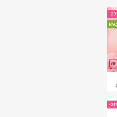
-2
PA
C
-21
Nom d