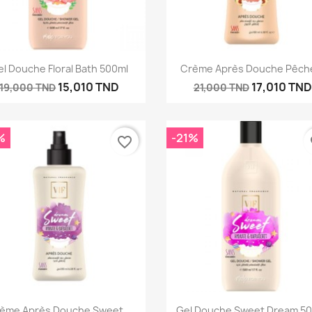
Aperçu rapide
Aperçu rapide


el Douche Floral Bath 500ml
Crème Après Douche Pêche
15,010 TND
17,010 TND
19,000 TND
21,000 TND
%
-21%
favorite_border
fa
Aperçu rapide
Aperçu rapide


ème Après Douche Sweet...
Gel Douche Sweet Dream 5