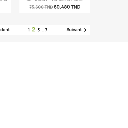
D
60,480 TND
75,600 TND
2

édent
Suivant
1
3
…
7