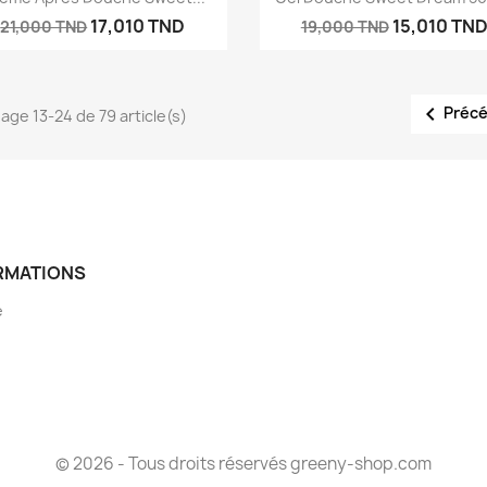
17,010 TND
15,010 TN
21,000 TND
19,000 TND

Préc
hage 13-24 de 79 article(s)
RMATIONS
e
© 2026 - Tous droits réservés greeny-shop.com