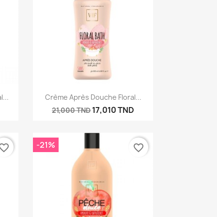
Aperçu rapide

...
Crème Après Douche Floral...
D
17,010 TND
21,000 TND
-21%
vorite_border
favorite_border