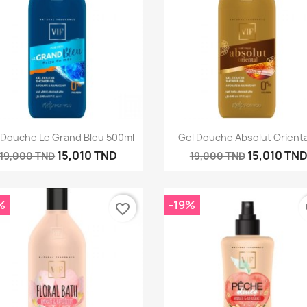
Annuler
Créer une liste d'envies
Aperçu rapide
Aperçu rapide


 Douche Le Grand Bleu 500ml
Gel Douche Absolut Oriental
15,010 TND
15,010 TN
19,000 TND
19,000 TND
%
-19%
favorite_border
fa