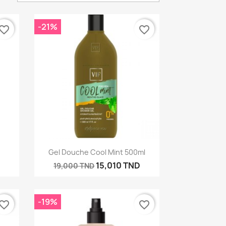
-21%
vorite_border
favorite_border
Aperçu rapide

Gel Douche Cool Mint 500ml
15,010 TND
19,000 TND
×
-19%
vorite_border
favorite_border