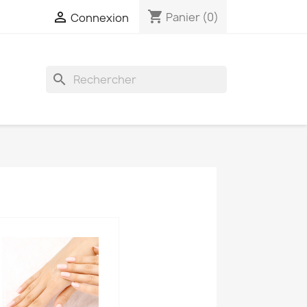
shopping_cart

Panier
(0)
Connexion
search