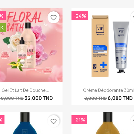
0%
-24%
favorite_border
fa
CK
Aperçu rapide
Aperçu rapide


Gel Et Lait De Douche...
Crème Déodorante 30ml
32,000 TND
6,080 TND
40,000 TND
8,000 TND
réer une liste d'envies
%
-21%
favorite_border
fa
e la liste d'envies