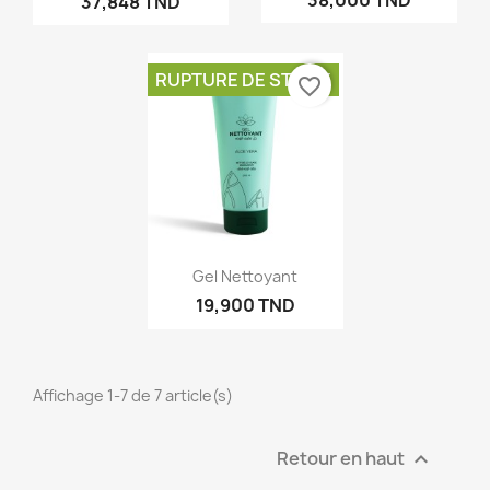
37,848 TND
RUPTURE DE STOCK
favorite_border
Gel Nettoyant
19,900 TND
Affichage 1-7 de 7 article(s)
Retour en haut
