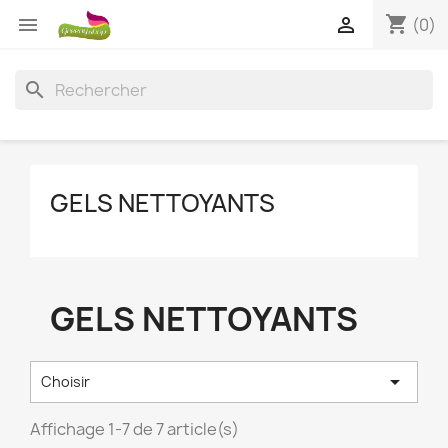
shopping_cart


(0)
search
GELS NETTOYANTS
GELS NETTOYANTS

Choisir
Affichage 1-7 de 7 article(s)