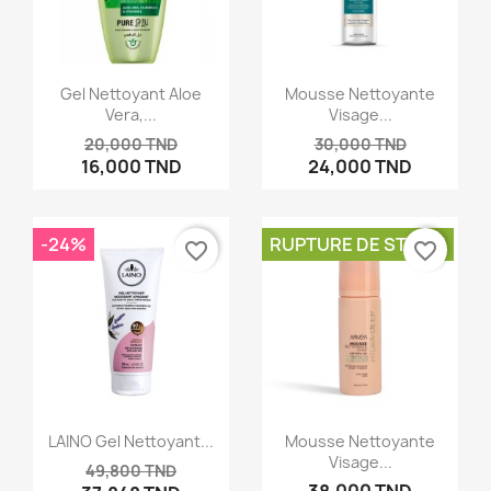
×
Créer une liste d'envies
Nom de la liste d'envies
Gel Nettoyant Aloe
Mousse Nettoyante
Vera,...
Visage...
20,000 TND
30,000 TND
16,000 TND
24,000 TND
Annuler
Créer une liste d'envies
-24%
RUPTURE DE STOCK
favorite_border
favorite_border
LAINO Gel Nettoyant...
Mousse Nettoyante
Visage...
49,800 TND
38,000 TND