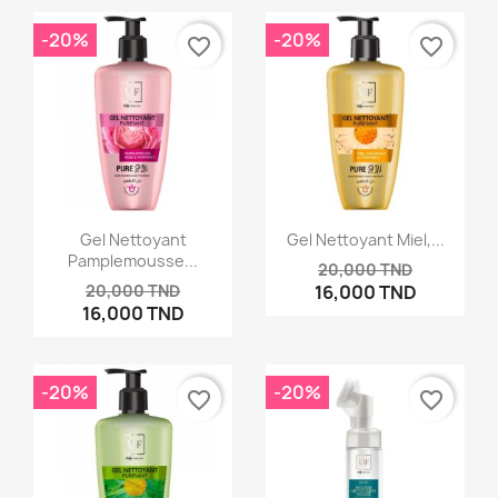
-20%
-20%
favorite_border
favorite_border
Gel Nettoyant
Gel Nettoyant Miel,...
Pamplemousse...
20,000 TND
20,000 TND
16,000 TND
16,000 TND
-20%
-20%
favorite_border
favorite_border