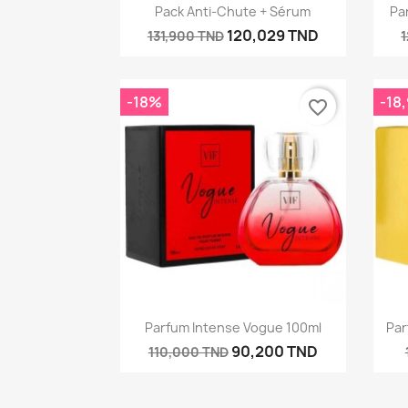
Aperçu rapide

Pack Anti-Chute + Sérum
Pa
120,029 TND
131,900 TND
-18%
-18
favorite_border
Aperçu rapide

Parfum Intense Vogue 100ml
Par
90,200 TND
110,000 TND