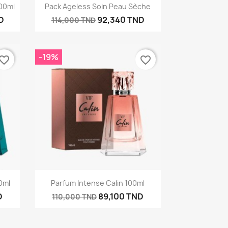
Aperçu rapide

00ml
Pack Ageless Soin Peau Sèche
D
92,340 TND
114,000 TND
-19%
vorite_border
favorite_border
Aperçu rapide

0ml
Parfum Intense Calin 100ml
D
89,100 TND
110,000 TND