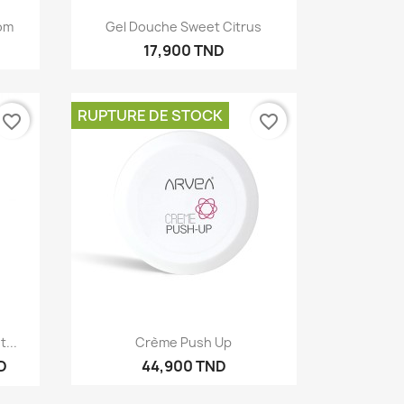
Aperçu rapide

oom
Gel Douche Sweet Citrus
17,900 TND
RUPTURE DE STOCK
favorite_border
favorite_border
×
Aperçu rapide

...
Crème Push Up
D
44,900 TND