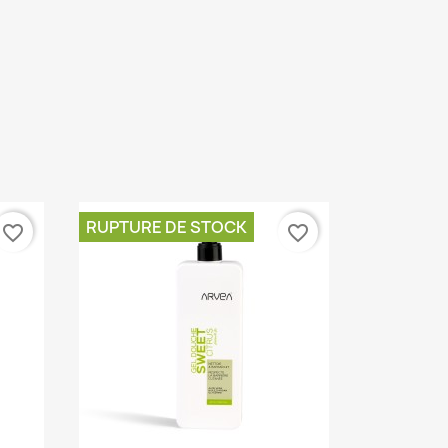
RUPTURE DE STOCK
favorite_border
favorite_border