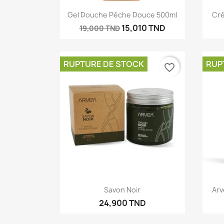
Aperçu rapide

Gel Douche Pêche Douce 500ml
Crè
15,010 TND
19,000 TND
RUPTURE DE STOCK
RUP
favorite_border
C
Aperçu rapide

Savon Noir
Arv
Nom d
24,900 TND