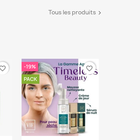
Tous les produits

-19%
vorite_border
favorite_border
PACK