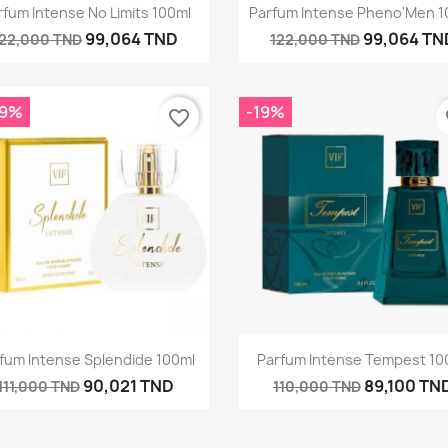
Aperçu rapide
Aperçu rapide


rfum Intense No Limits 100ml
Parfum Intense Pheno'Men 1
99,064 TND
99,064 TN
122,000 TND
122,000 TND
,9%
-19%
favorite_border
fa
Aperçu rapide
Aperçu rapide


fum Intense Splendide 100ml
Parfum Intense Tempest 10
90,021 TND
89,100 TN
111,000 TND
110,000 TND