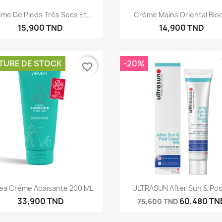
Aperçu rapide
Aperçu rapide


me De Pieds Très Secs Et...
Crème Mains Oriental Bl
15,900 TND
14,900 TND
TURE DE STOCK
-20%
favorite_border
réer une liste d'envies
Aperçu rapide
Aperçu rapide


ea Crème Apaisante 200 ML
ULTRASUN After Sun & Post
e la liste d'envies
33,900 TND
60,480 TN
75,600 TND