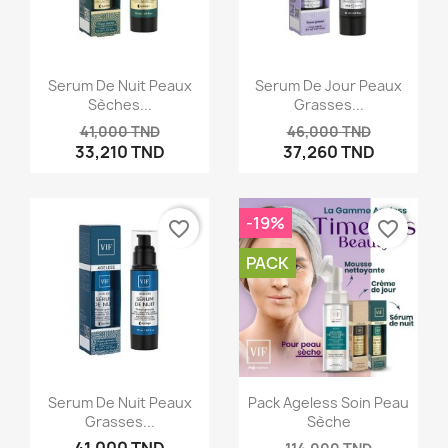
Serum De Nuit Peaux
Serum De Jour Peaux
Sèches...
Grasses...
41,000 TND
46,000 TND
33,210 TND
37,260 TND
-19%
favorite_border
favorite_border
PACK
×
Créer une liste d'envies
Serum De Nuit Peaux
Pack Ageless Soin Peau
Grasses...
Sèche
Nom de la liste d'envies
41,000 TND