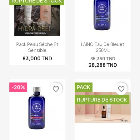
RUPTURE DE STOCK
Pack Peau Séche Et
LAINO Eau De Bleuet
Sensible
250ML
83,000 TND
35,360 TND
28,288 TND
-20%
PACK
favorite_border
favorite_border
RUPTURE DE STOCK