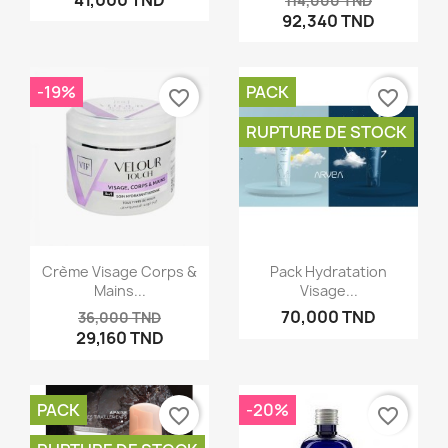
114,000 TND
92,340 TND
Annuler
Créer une liste d'envies
-19%
PACK
favorite_border
favorite_border
RUPTURE DE STOCK
Crème Visage Corps &
Pack Hydratation
Mains...
Visage...
70,000 TND
36,000 TND
29,160 TND
PACK
-20%
favorite_border
favorite_border