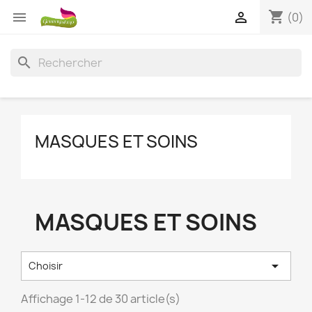
shopping_cart


(0)
search
MASQUES ET SOINS
MASQUES ET SOINS

Choisir
Affichage 1-12 de 30 article(s)