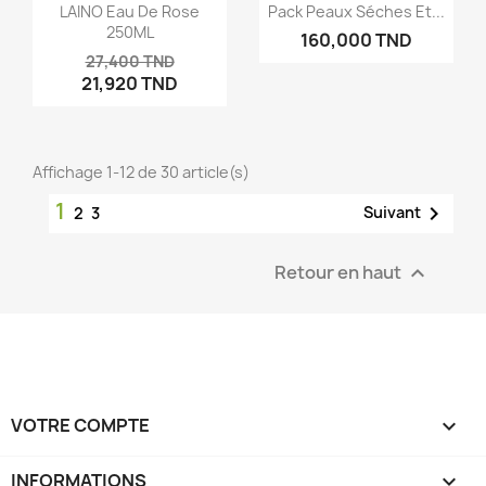
LAINO Eau De Rose
Pack Peaux Séches Et...
250ML
160,000 TND
27,400 TND
21,920 TND
Affichage 1-12 de 30 article(s)
1

Suivant
2
3
Retour en haut

VOTRE COMPTE

INFORMATIONS
keyboard_arrow_down