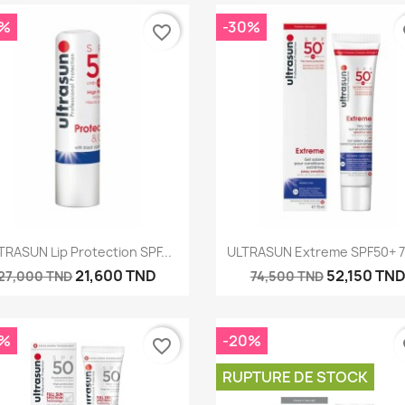
réer une liste d'envies
0%
-30%
favorite_border
fa
e la liste d'envies
Annuler
Créer une liste d'envies
Aperçu rapide
Aperçu rapide


TRASUN Lip Protection SPF...
ULTRASUN Extreme SPF50+ 
21,600 TND
52,150 TN
27,000 TND
74,500 TND
0%
-20%
favorite_border
fa
RUPTURE DE STOCK