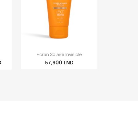
Aperçu rapide

Ecran Solaire Invisible
D
57,900 TND