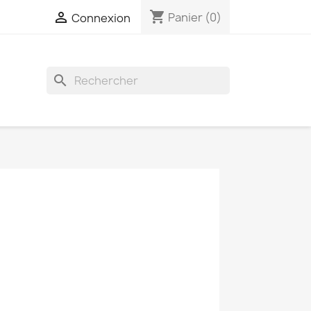
shopping_cart

Panier
(0)
Connexion
search