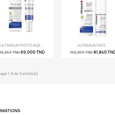
Aperçu rapide
Aperçu rapide


ULTRASUN PHOTO AGE...
ULTRASUN FACE...
69,000 TND
81,840 TN
86,250 TND
102,300 TND
hage 1-9 de 9 article(s)
RMATIONS