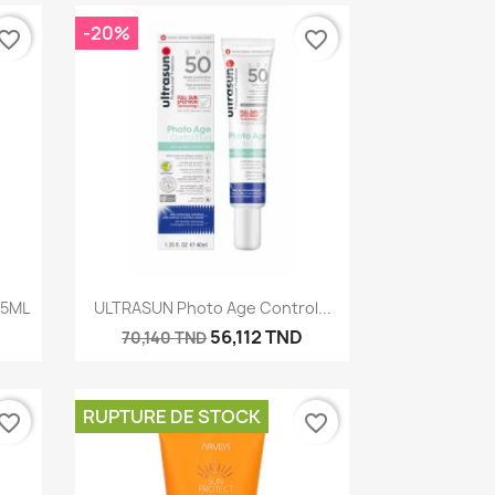
-20%
vorite_border
favorite_border
Aperçu rapide

75ML
ULTRASUN Photo Age Control...
D
56,112 TND
70,140 TND
RUPTURE DE STOCK
vorite_border
favorite_border