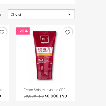

ar :
Choisir
-20%
vorite_border
favorite_border
Aperçu rapide

0+
Ecran Solaire Invisible SPF...
D
40,000 TND
50,000 TND
×