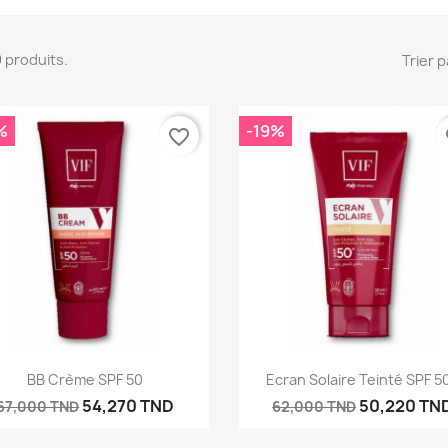
 9 produits.
Trier p
%
-19%
favorite_border
fa
Aperçu rapide
Aperçu rapide


BB Crème SPF 50
Ecran Solaire Teinté SPF 5
54,270 TND
50,220 TN
67,000 TND
62,000 TND