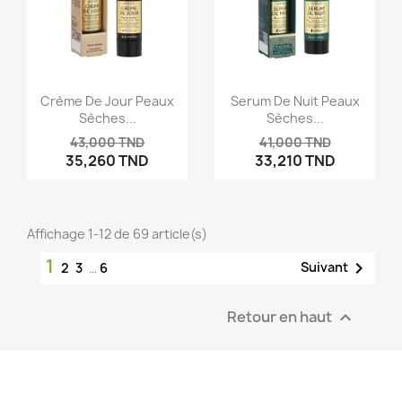
Crème De Jour Peaux
Serum De Nuit Peaux
Sèches...
Sèches...
43,000 TND
41,000 TND
35,260 TND
33,210 TND
Affichage 1-12 de 69 article(s)
1

Suivant
2
3
…
6
Retour en haut
