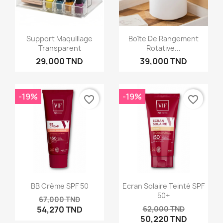
Support Maquillage
Boîte De Rangement
Transparent
Rotative...
29,000 TND
39,000 TND
-19%
-19%
favorite_border
favorite_border
BB Crème SPF 50
Ecran Solaire Teinté SPF
50+
67,000 TND
54,270 TND
62,000 TND
50,220 TND