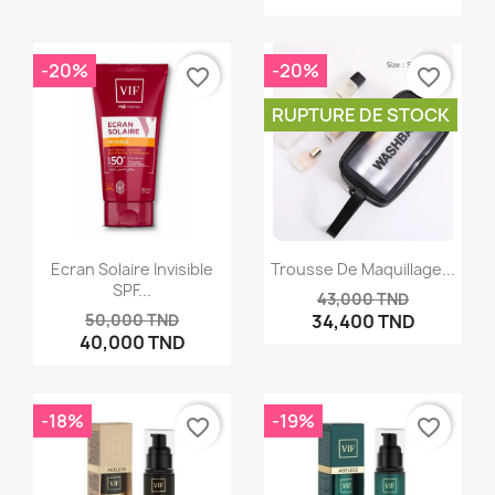
-20%
-20%
favorite_border
favorite_border
RUPTURE DE STOCK
Ecran Solaire Invisible
Trousse De Maquillage...
SPF...
43,000 TND
50,000 TND
34,400 TND
40,000 TND
-18%
-19%
favorite_border
favorite_border