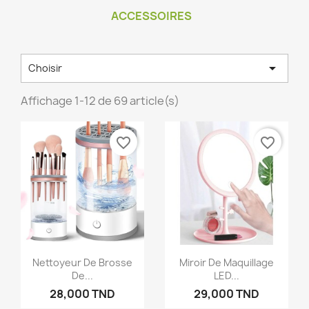
ACCESSOIRES

Choisir
Affichage 1-12 de 69 article(s)
favorite_border
favorite_border
Nettoyeur De Brosse
Miroir De Maquillage
De...
LED...
28,000 TND
29,000 TND