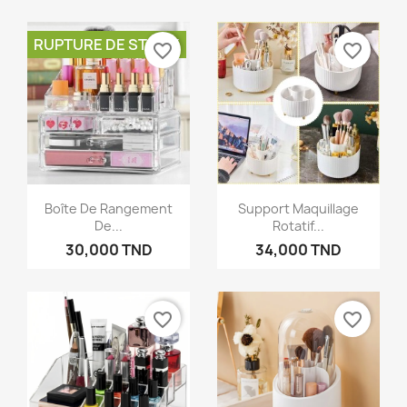
RUPTURE DE STOCK
favorite_border
favorite_border
×
Créer une liste d'envies
Boîte De Rangement
Support Maquillage
De...
Rotatif...
Nom de la liste d'envies
30,000 TND
34,000 TND
favorite_border
favorite_border
Annuler
Créer une liste d'envies